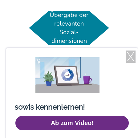
Übergabe der
relevanten
Sozial­
dimensionen
Automatische
Berücksichtigung
rückwirkender
Änderungen
Vorab-Abgleich
sowis kennenlernen!
von Leistungs-
und Lohn­
Ab zum Video!
abrechnung